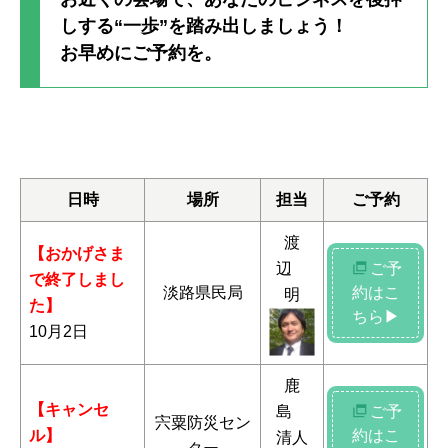
しする“一歩”を踏み出しましょう！
お早めにご予約を。
日時
場所
担当
ご予約
渡
【おかげさま
辺
ご予
で終了しまし
淡路県民局
約はこ
明
た】
ちら▶
10月2日
鹿
【キャンセ
島
ご予
宍粟防災セン
ル】
約はこ
清人