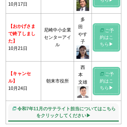
10月17日
多
【おかげさま
田
尼崎中小企業
ご予
で終了しまし
やす
センターアイ
約はこ
た】
子
ちら▶
ル
10月21日
西
【キャンセ
ご予
本
ル】
朝来市役所
約はこ
文雄
ちら▶
10月24日
令和7年11月のサテライト担当についてはこちら
をクリックしてください▶