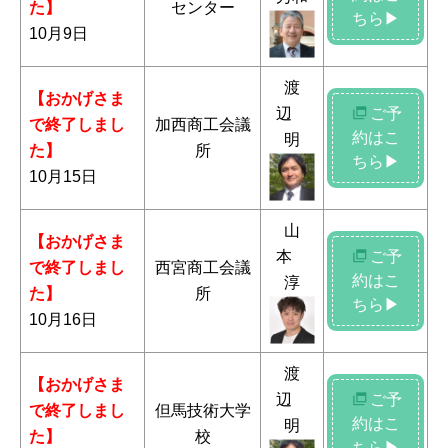
た】
センター
ちら▶
10月9日
渡
【おかげさま
辺
ご予
で終了しまし
加西商工会議
約はこ
明
た】
所
ちら▶
10月15日
山
【おかげさま
本
ご予
で終了しまし
西宮商工会議
約はこ
淳
た】
所
ちら▶
10月16日
渡
【おかげさま
辺
ご予
で終了しまし
但馬技術大学
約はこ
明
た】
校
ちら▶