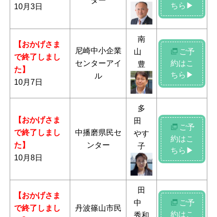
ター
ちら▶
10月3日
南
【おかげさま
尼崎中小企業
山
ご予
で終了しまし
センターアイ
約はこ
豊
た】
ちら▶
ル
10月7日
多
【おかげさま
田
ご予
で終了しまし
中播磨県民セ
やす
約はこ
た】
ンター
子
ちら▶
10月8日
田
【おかげさま
中
ご予
で終了しまし
丹波篠山市民
約はこ
秀和