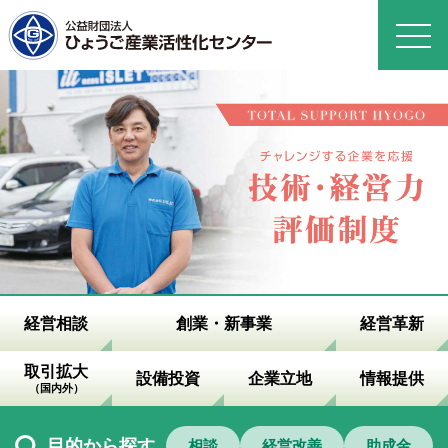
経営相談
創業・新事業
経営革新
取引拡大
設備投資
企業立地
情報提供
（国内外）
目的から探す
相談
経営改善
助成金