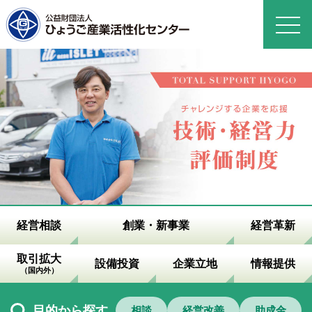
経営相談
創業・新事業
経営革新
取引拡大
設備投資
企業立地
情報提供
（国内外）
目的から探す
相談
経営改善
助成金